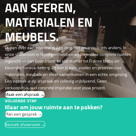
AAN SFEREN,
MATERIALEN EN
MEUBELS.
Praten over een interieur is één ding. Het ervaren is iets anders. In
onze showroom in Nijmegen hebben wij meerdere complete ruimtes
ingericht — van boardroom en klantkamer tot Franse bistro en
kleurrijke horeca-setting. Zo kun jij zien, voelen en proeven hoe
materialen, meubels en sfeer samenkomen in een echte omgeving.
Een bezoek is op afspraak en volledig vrijblijvend. Geen
verkoopdruk, wel concrete inspiratie voor jouw project.
Maak een afspraak →
VOLGENDE STAP
Klaar om jouw ruimte aan te pakken?
Plan een gesprek →
Bezoek showroom →