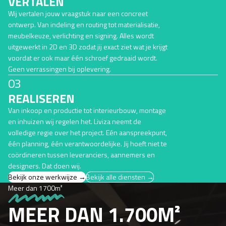
VERTALEN
Wij vertalen jouw vraagstuk naar een concreet
ontwerp. Van indeling en routing tot materialisatie,
meubelkeuze, verlichting en signing. Alles wordt
uitgewerkt in 2D en 3D zodat jij exact ziet wat je krijgt
voordat er ook maar één schroef gedraaid wordt.
Geen verrassingen bij oplevering.
03
REALISEREN
Van inkoop en productie tot interieurbouw, montage
en inhuizen wij regelen het. Liviza neemt de
volledige regie over het project. Eén aanspreekpunt,
één planning, één verantwoordelijke. Jij hoeft niet te
coördineren tussen leveranciers, aannemers en
designers. Dat doen wij.
Bekijk onze werkwijze →
Bekijk alle diensten →
Meer dan 1700m²
MEER DAN 1.700M²