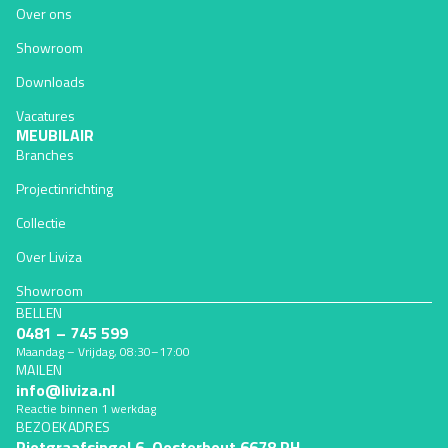
Over ons
Showroom
Downloads
Vacatures
MEUBILAIR
Branches
Projectinrichting
Collectie
Over Liviza
Showroom
BELLEN
0481 – 745 599
Maandag – Vrijdag, 08:30–17:00
MAILEN
Terugbetalingsbeleid
info@liviza.nl
Privacybeleid
Reactie binnen 1 werkdag
BEZOEKADRES
Algemene voorwaarden
Rietgraafsingel 6, Oosterhout 6678 PH