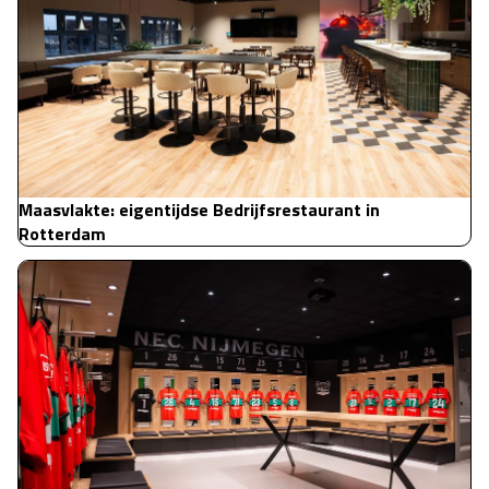
Maasvlakte: eigentijdse Bedrijfsrestaurant in
Rotterdam
NEC: Kleedkamer en spelershome renovatie