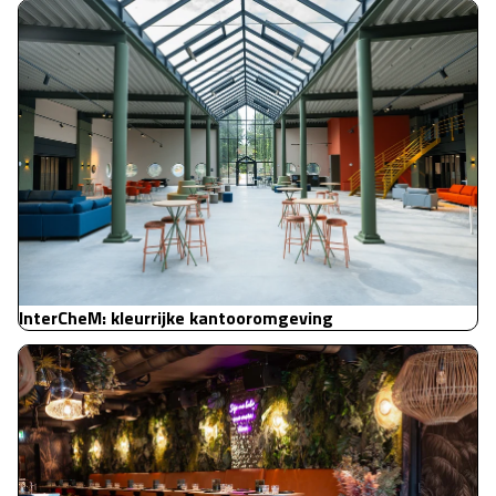
InterCheM: kleurrijke kantooromgeving
InterCheM: kleurrijke kantooromgeving
Yuca: een tropisch ingerichte cocktailbar