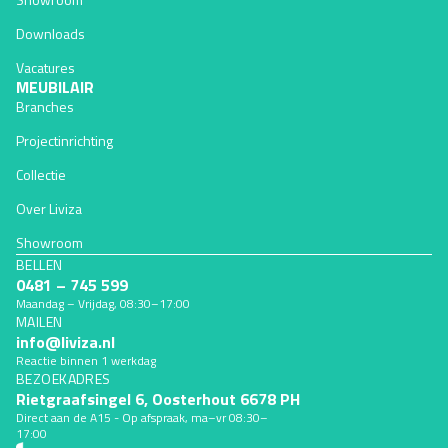
Downloads
Vacatures
MEUBILAIR
Branches
Projectinrichting
Collectie
Over Liviza
Showroom
BELLEN
0481 – 745 599
Maandag – Vrijdag, 08:30–17:00
MAILEN
Terugbetalingsbeleid
info@liviza.nl
Privacybeleid
Reactie binnen 1 werkdag
BEZOEKADRES
Algemene voorwaarden
Rietgraafsingel 6, Oosterhout 6678 PH
Verzendbeleid
Direct aan de A15 - Op afspraak, ma–vr 08:30–
17:00
Contactgegevens