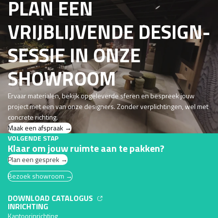
PLAN EEN
VRIJBLIJVENDE DESIGN­
SESSIE IN ONZE
SHOWROOM
Ervaar materialen, bekijk opgeleverde sferen en bespreek jouw
project met een van onze designers. Zonder verplichtingen, wel met
concrete richting.
Maak een afspraak →
VOLGENDE STAP
Klaar om jouw ruimte aan te pakken?
Plan een gesprek →
Bezoek showroom →
DOWNLOAD CATALOGUS
INRICHTING
Kantoorinrichting