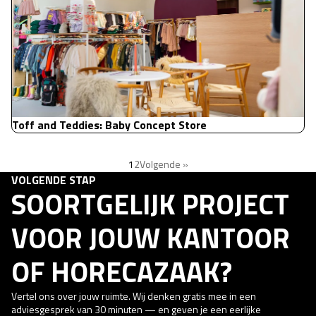
Toff and Teddies: Baby Concept Store
1
2
Volgende »
VOLGENDE STAP
SOORTGELIJK PROJECT
VOOR JOUW KANTOOR
OF HORECAZAAK?
Vertel ons over jouw ruimte. Wij denken gratis mee in een
adviesgesprek van 30 minuten — en geven je een eerlijke