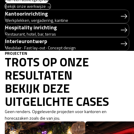
Bekijk onze werkwijze →
Kantoorinrichting
Werkplekken, vergadering, kantine
Hospitality inrichting
Restaurant, hotel, bar, terras
Interieurontwerp
Meubilair · Fast lay-out · Concept design
PROJECTEN
TROTS OP ONZE
RESULTATEN
BEKIJK DEZE
UITGELICHTE CASES
Geen renders. Opgeleverde projecten voor kantoren en
horecazaken zoals die van jou.
Yuca: een tropisch ingerichte cocktailbar
WTC Almere: Skybar & Lou