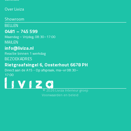
Over Liviza
Showroom
BELLEN
0481 – 745 599
Maandag – Vrijdag, 08:30–17:00
MAILEN
Terugbetalingsbeleid
info@liviza.nl
Privacybeleid
Reactie binnen 1 werkdag
BEZOEKADRES
Algemene voorwaarden
Rietgraafsingel 6, Oosterhout 6678 PH
Verzendbeleid
Direct aan de A15 - Op afspraak, ma–vr 08:30–
17:00
Contactgegevens
Wettelijke kennisgeving
© 2026
Liviza Interieur groep
Voorwaarden en beleid