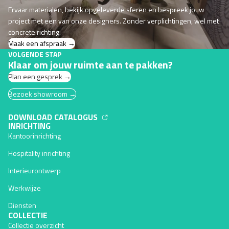
Ervaar materialen, bekijk opgeleverde sferen en bespreek jouw
project met een van onze designers. Zonder verplichtingen, wel met
concrete richting.
Maak een afspraak →
VOLGENDE STAP
Klaar om jouw ruimte aan te pakken?
Plan een gesprek →
Bezoek showroom →
DOWNLOAD CATALOGUS
INRICHTING
Kantoorinrichting
Hospitality inrichting
Interieurontwerp
Werkwijze
Diensten
COLLECTIE
Collectie overzicht