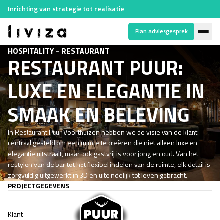
Inrichting van strategie tot realisatie
Plan adviesgesprek
HOSPITALITY - RESTAURANT
RESTAURANT PUUR:
LUXE EN ELEGANTIE IN
SMAAK EN BELEVING
In Restaurant Puur Voorthuizen hebben we de visie van de klant
centraal gesteld om een ruimte te creëren die niet alleen luxe en
elegantie uitstraalt, maar ook gastvrij is voor jong en oud. Van het
restylen van de bar tot het flexibel indelen van de ruimte, elk detail is
zorgvuldig uitgewerkt in 3D en uiteindelijk tot leven gebracht.
PROJECTGEGEVENS
Klant