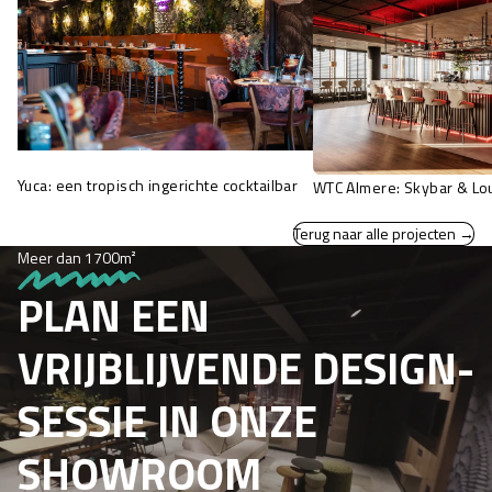
Yuca: een tropisch ingerichte cocktailbar
WTC Almere: Skybar & Lo
Terug naar alle projecten →
Meer dan 1700m²
PLAN EEN
VRIJBLIJVENDE DESIGN­
SESSIE IN ONZE
SHOWROOM