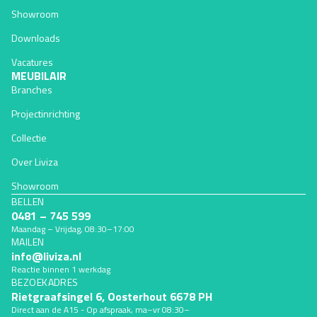
Showroom
Downloads
Vacatures
MEUBILAIR
Branches
Projectinrichting
Collectie
Over Liviza
Showroom
BELLEN
0481 – 745 599
Maandag – Vrijdag, 08:30–17:00
MAILEN
Terugbetalingsbeleid
info@liviza.nl
Privacybeleid
Reactie binnen 1 werkdag
BEZOEKADRES
Algemene voorwaarden
Rietgraafsingel 6, Oosterhout 6678 PH
Verzendbeleid
Direct aan de A15 - Op afspraak, ma–vr 08:30–