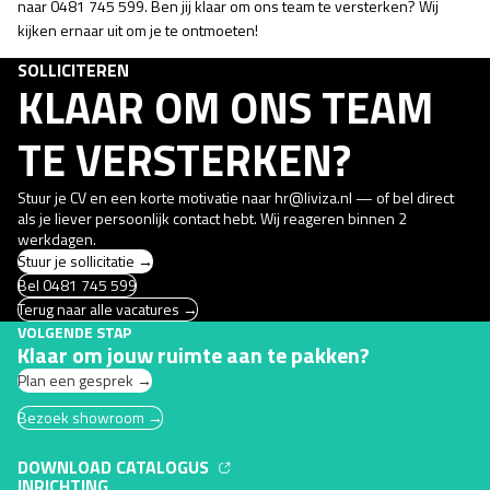
naar 0481 745 599. Ben jij klaar om ons team te versterken? Wij
kijken ernaar uit om je te ontmoeten!
SOLLICITEREN
KLAAR OM ONS TEAM
TE VERSTERKEN?
Stuur je CV en een korte motivatie naar
hr@liviza.nl
— of bel direct
als je liever persoonlijk contact hebt. Wij reageren binnen 2
werkdagen.
Stuur je sollicitatie →
Bel 0481 745 599
Terug naar alle vacatures →
VOLGENDE STAP
Klaar om jouw ruimte aan te pakken?
Plan een gesprek →
Bezoek showroom →
DOWNLOAD CATALOGUS
INRICHTING