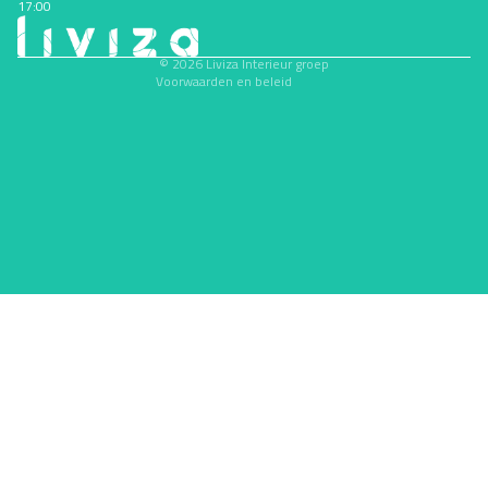
17:00
Contactgegevens
Wettelijke kennisgeving
© 2026
Liviza Interieur groep
Voorwaarden en beleid