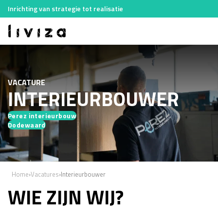
Inrichting van strategie tot realisatie
VACATURE
INTERIEURBOUWER
Perez interieurbouw
Dodewaard
Home
›
Vacatures
›
Interieurbouwer
WIE ZIJN WIJ?