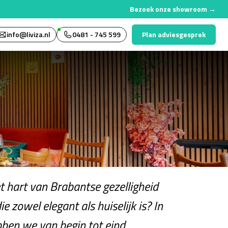
Bezoek onze showroom →
Plan adviesgesprek
info@liviza.nl
0481 - 745 599
t hart van Brabantse gezelligheid
e zowel elegant als huiselijk is? In
ben we van begin tot eind