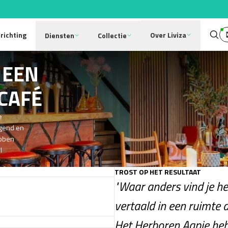
Over Liviza
nrichting
Diensten
Collectie
 EEN
 CAFÉ
e
igend en
ebben
l
TROST OP HET RESULTAAT
"Waar anders vind je he
vertaald in een ruimte di
Het Herboren Aapje heb