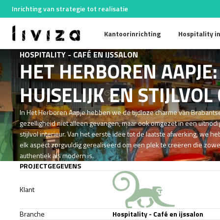
Inrichting van strategie tot realisatie
Kantoorinrichting
Hospitality i
HOSPITALITY - CAFÉ EN IJSSALON
HET HERBOREN AAPJE:
HUISELIJK EN STIJLVOL
In Het Herboren Aapje hebben we de tijdloze charme van Brabants
gezelligheid niet alleen gevangen, maar ook omgezet in een uitnod
stijlvol interieur. Van het eerste idee tot de laatste afwerking, we h
elk aspect zorgvuldig gerealiseerd om een plek te creëren die zowe
authentiek als modern is.
PROJECTGEGEVENS
Klant
Branche
Hospitality - Café en ijssalon